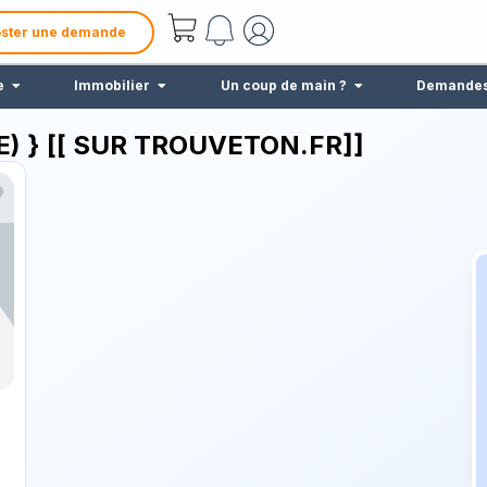
ster une demande
e
Immobilier
Un coup de main ?
Demande
) } [[ SUR TROUVETON.FR]]