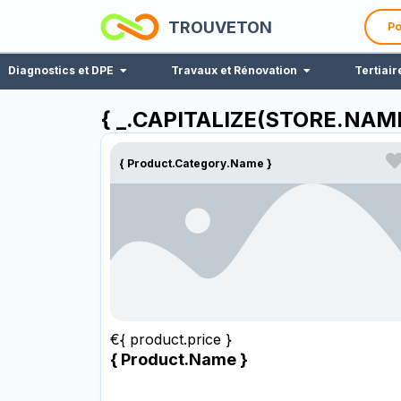
TROUVETON
Po
Diagnostics et DPE
Travaux et Rénovation
Tertiair
{ _.CAPITALIZE(STORE.NAME
{ Product.category.name }
€{ product.price }
{ Product.name }