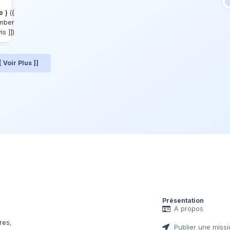
e }
({
mber
is ]])
[ Voir Plus ]]
Présentation
A propos
res,
Publier une miss