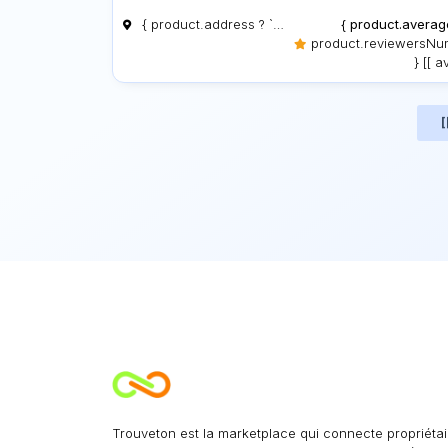
{ product.address ? `${product.address?.city} - ${product.address?.zipcode}` : 'N/A' }
{ product.averag
product.reviewersNu
} [[ av
[
Trouveton est la marketplace qui connecte propriétai