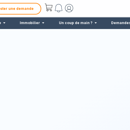
ster une demande
e
Immobilier
Un coup de main ?
Demande