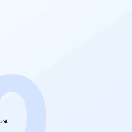
0
ueil
.