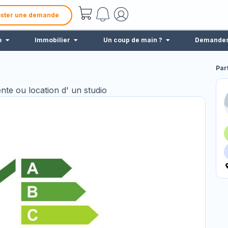
ster une demande
e
Immobilier
Un coup de main ?
Demande
Par
ente ou location d' un studio