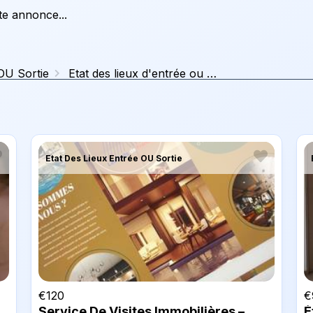
tte annonce...
 OU Sortie
Etat des lieux d'entrée ou de sortie appartement Nanterre
Etat Des Lieux Entrée OU Sortie
€
120
€
Service De Visites Immobilières –
É