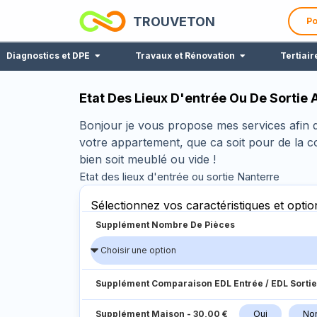
TROUVETON
Po
Diagnostics et DPE
Travaux et Rénovation
Tertiair
Etat Des Lieux D'entrée Ou De Sortie
Bonjour je vous propose mes services afin d'
votre appartement, que ca soit pour de la 
bien soit meublé ou vide !
Etat des lieux d'entrée ou sortie Nanterre
Sélectionnez vos caractéristiques et optio
Supplément Nombre De Pièces
Supplément Comparaison EDL Entrée / EDL Sortie
Supplément Maison
-
30,00 €
Oui
No