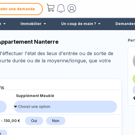
ster une demande
e
Immobilier
Un coup de main ?
Demande
Par
 Appartement Nanterre
éffectuer l'état des lieux d'entrée ou de sortie de
courte durée ou de la moyenne/longue, que votre
ns
Supplément Meublé
-
130,00 €
Oui
Non
n