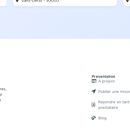
Saint-Denis - 93000
Présentation
A propos
res,
Publier une miss
ur
e
Rejoindre en tan
prestataire
Blog