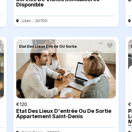
Disponible
Uzès - 30700
Etat Des Lieux Entrée OU Sortie
€
120
€
Etat Des Lieux D'entrée Ou De Sortie
P
Appartement Saint-Denis
L
M
E