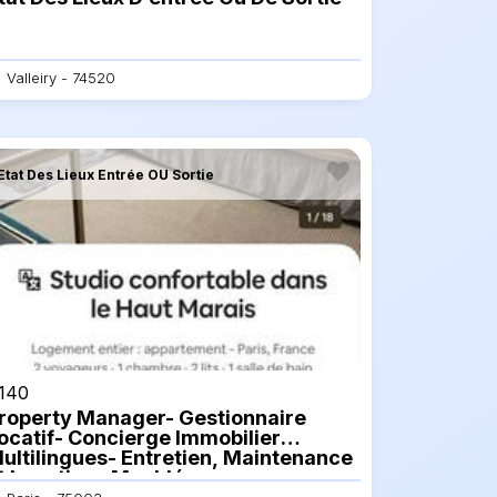
Valleiry - 74520
Etat Des Lieux Entrée OU Sortie
140
roperty Manager- Gestionnaire
ocatif- Concierge Immobilier
ultilingues- Entretien, Maintenance
t Locations Meublées