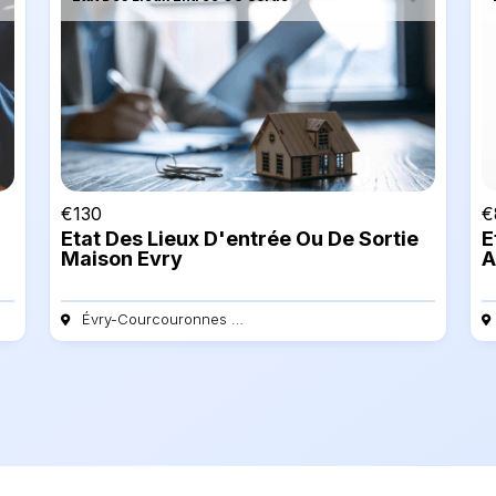
€
130
€
Etat Des Lieux D'entrée Ou De Sortie
E
Maison Evry
A
Évry-Courcouronnes - 91000