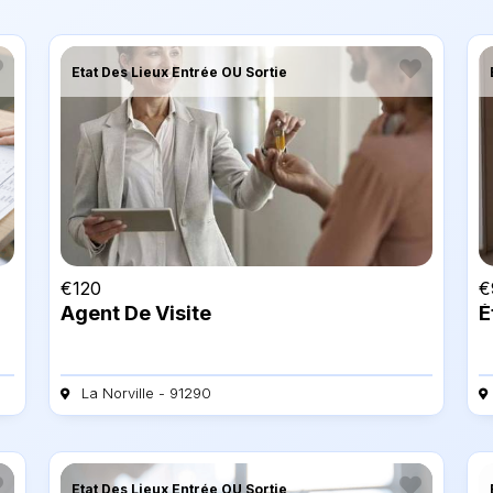
Etat Des Lieux Entrée OU Sortie
€
120
€
Agent De Visite
É
La Norville - 91290
Etat Des Lieux Entrée OU Sortie