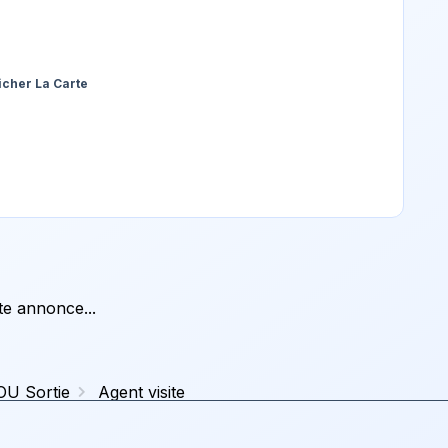
icher La Carte
tte annonce...
 OU Sortie
Agent visite