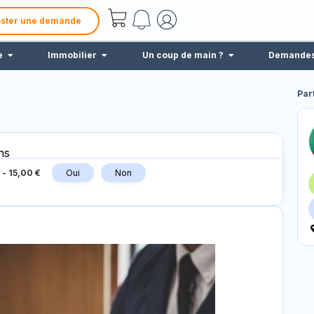
ster une demande
e
Immobilier
Un coup de main ?
Demande
Par
ns
-
15,00 €
Oui
Non