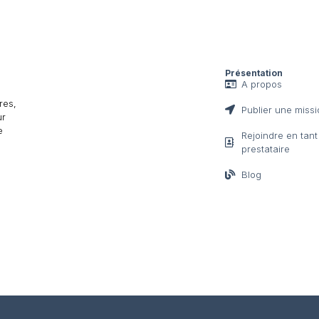
Présentation
A propos
res,
Publier une miss
ur
e
Rejoindre en tan
prestataire
Blog