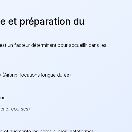
e et préparation du
st un facteur déterminant pour accueillir dans les
 (Airbnb, locations longue durée)
ueil
serie, courses)
es et augmente les notes sur les plateformes.