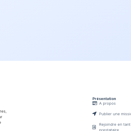
Présentation
A propos
res,
Publier une miss
ur
e
Rejoindre en tan
prestataire