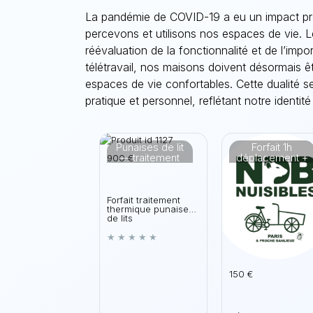
La pandémie de COVID-19 a eu un impact pro
percevons et utilisons nos espaces de vie. 
réévaluation de la fonctionnalité et de l’impo
télétravail, nos maisons doivent désormais êtr
espaces de vie confortables. Cette dualité se 
pratique et personnel, reflétant notre identité
Punaises de lit
Forfait 1h
— traitement
déplacement +
900 €
thermique
main d'oeuvre
(chaleur)
bricolage
Forfait traitement
thermique punaises
de lits
150 €