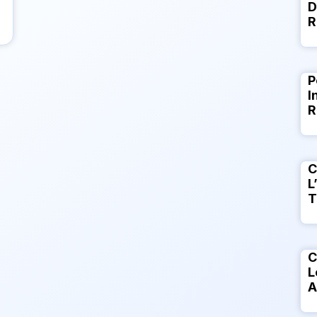
D
R
P
I
R
C
L
T
C
L
A