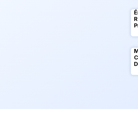
É
R
P
M
C
D