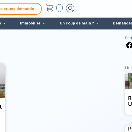
ster une demande
e
Immobilier
Un coup de main ?
Demande
Par
Lire
R
U
t
P